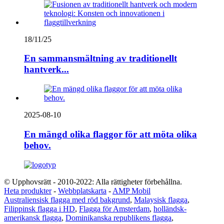
18/11/25
En sammansmältning av traditionellt
hantverk...
2025-08-10
En mängd olika flaggor för att möta olika
behov.
© Upphovsrätt - 2010-2022: Alla rättigheter förbehållna.
Heta produkter
-
Webbplatskarta
-
AMP Mobil
Australiensisk flagga med röd bakgrund
,
Malaysisk flagga
,
Filippinsk flagga i HD
,
Flagga för Amsterdam
,
holländsk-
amerikansk flagga
,
Dominikanska republikens flagga
,