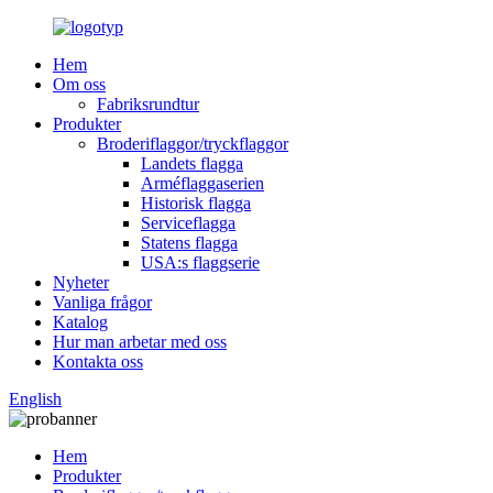
Hem
Om oss
Fabriksrundtur
Produkter
Broderiflaggor/tryckflaggor
Landets flagga
Arméflaggaserien
Historisk flagga
Serviceflagga
Statens flagga
USA:s flaggserie
Nyheter
Vanliga frågor
Katalog
Hur man arbetar med oss
Kontakta oss
English
Hem
Produkter