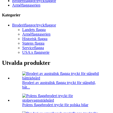
Broderiflaggor/tryckflaggor
Arméflaggaserien
Kategorier
Broderiflaggor/tryckflaggor
Landets flagga
Arméflaggaserien
Historisk flagga
Statens flagga
Serviceflagga
USA:s flaggserie
Utvalda produkter
Broderi av australisk flagga tryckt för stångbil,
båt...
Polens flaggbroderi tryckt för polska bilar