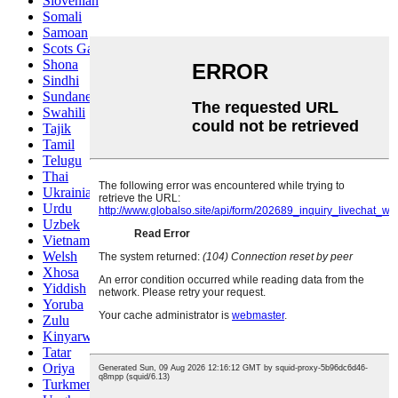
Slovenian
Somali
Samoan
Scots Gaelic
Shona
Sindhi
Sundanese
Swahili
Tajik
Tamil
Telugu
Thai
Ukrainian
Urdu
Uzbek
Vietnamese
Welsh
Xhosa
Yiddish
Yoruba
Zulu
Kinyarwanda
Tatar
Oriya
Turkmen