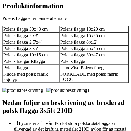
Produktinformation
Polens flagga eller banneralternativ
Polens flagga 30x43 cm
Polens flagga 13x20 cm
Polens flagga 2'x3'
Polens flagga 15x25 cm
Polens flagga 2,5'x4'
Polens flagga 8'x12'
Polens flagga 3'x5'
Polens flagga 25x45 cm
Polens flagga 10x15 cm
Polens flagga 30x47 cm
Polens trädgårdsflagga
Polens flagga
Polens flagga
Handvävd Polens flagga
Kudde med polsk fänrik-
FÖRKLÄDE med polsk fänrik-
logotyp
LOGO
Nedan följer en beskrivning av broderad
polsk flagga 3x5ft 210D
【Lyxmaterial】Vår 3×5 fot stora polska statsflagga är
tillverkad av det kraftiga materialet 210D nylon för att motstå