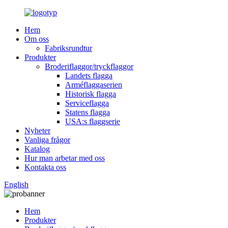
Hem
Om oss
Fabriksrundtur
Produkter
Broderiflaggor/tryckflaggor
Landets flagga
Arméflaggaserien
Historisk flagga
Serviceflagga
Statens flagga
USA:s flaggserie
Nyheter
Vanliga frågor
Katalog
Hur man arbetar med oss
Kontakta oss
English
Hem
Produkter