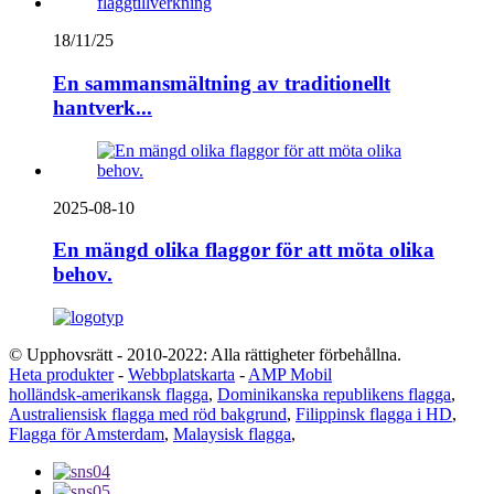
18/11/25
En sammansmältning av traditionellt
hantverk...
2025-08-10
En mängd olika flaggor för att möta olika
behov.
© Upphovsrätt - 2010-2022: Alla rättigheter förbehållna.
Heta produkter
-
Webbplatskarta
-
AMP Mobil
holländsk-amerikansk flagga
,
Dominikanska republikens flagga
,
Australiensisk flagga med röd bakgrund
,
Filippinsk flagga i HD
,
Flagga för Amsterdam
,
Malaysisk flagga
,