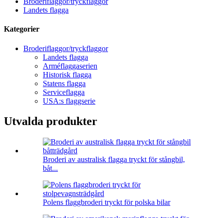
Broderiflaggor/tryckflaggor
Landets flagga
Kategorier
Broderiflaggor/tryckflaggor
Landets flagga
Arméflaggaserien
Historisk flagga
Statens flagga
Serviceflagga
USA:s flaggserie
Utvalda produkter
Broderi av australisk flagga tryckt för stångbil,
båt...
Polens flaggbroderi tryckt för polska bilar