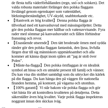
de flesta tuffa väderförhållanden (regn, snö och solsken). Det
valda robusta materialet förlänger den polska flaggans
livslängd genom egenskaper som vattentäthet,
blekningsbeständighet, UV-skydd, snabbtorkande etc.
【Hantverk av hög kvalitet】Denna polska flagga är
tillverkad med ett kanvashuvud med mässingsöljetter. Detta
gör den polska flaggan mer hållbar och vattenavvisande. Fyra
rader med sömmar på kanvashuvudet och fållen förhindrar
fransning och revor.
【Enastående utseende】Den tätt broderade örnen med sydda
ränder gör den polska flaggan fantastisk, den ljusa, livfulla
färgen drar till sig människors uppmärksamhet och alla
kommer att känna djupt inom själen att "jag är stolt över
Polen".
【Måste-ha-flagga】Den polska örnflaggan är en idealisk
symbol att hissa och en utmärkt present till familj och vänner.
Du kan visa din stolthet samtidigt som du uttrycker din kärlek
på din flagga. Du kan hänga den på väggen för nationella
firanden hemma, på kontoret, på vägarna och utomhus.
【100% garanti】Vi står bakom vår polska flagga och gör
vårt bästa för att kontrollera kvaliteten på detaljerna. Detta
säkerställer även hög kvalitet. Varje polsk flagga inspekteras
noggrant innan den skickas iväg.